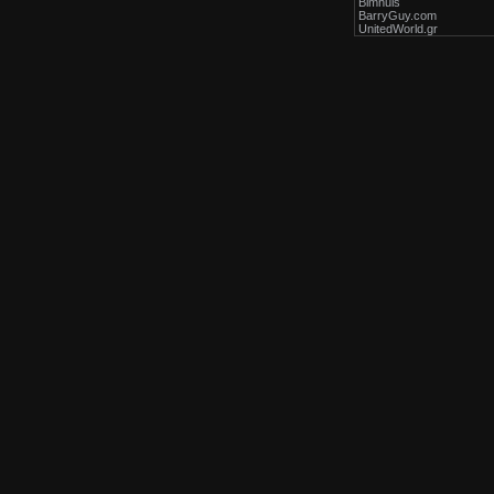
Bimhuis
BarryGuy.com
UnitedWorld.gr