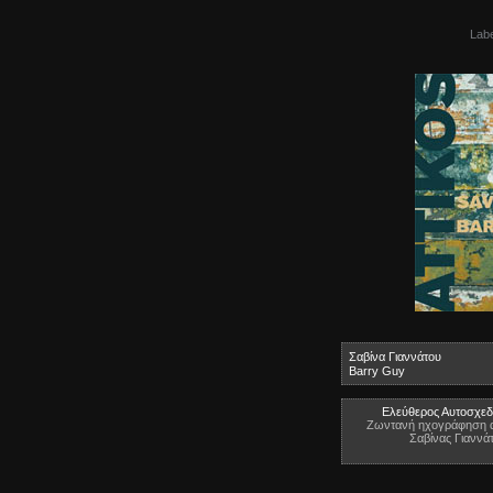
Lab
Σαβίνα Γιαννάτου
Barry Guy
Ελεύθερος Αυτοσχεδ
Ζωντανή ηχογράφηση απ
Σαβίνας Γιαννά