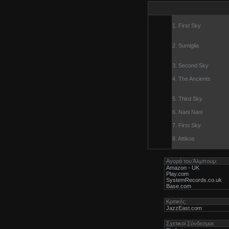
1. First Sky
2. Sumiglia
3. Second Sky
4. The Ancients
5. Third Sky
6. Nani Nani
7. First Sky
8. Attikos
Αγορά του Άλμπουμ:
Amazon - UK
Play.com
SystemRecords.co.uk
Βase.com
Κριτικές:
JazzEast.com
Σχετικοί Σύνδεσμοι: